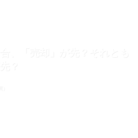
合、「売却」が先？それとも
先？
買）