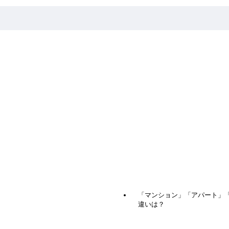
生においてもかなり大きな意思決定です。絶対評価や相対評価
。難しい選択ですがあえて言うなら「売却」が先だと思います
うことですね。ただし、引渡しまでに新しい住まいが見付から
意味では安心です。
ご自宅の売却のメド（契約して手附金をした受領するまで）が
で契約をしてもローン条項の期日までにご自宅の売却のメドが
に思えますが実際の買取価格は厳しいものですから資金計画が
いく方法だと思いますが、貴方はどう考えますか？
「マンション」「アパート」
違いは？