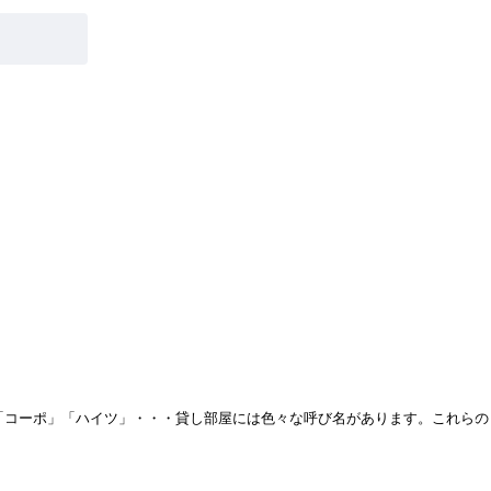
では解決できません。それぞれメリット、デメリットがありま
。
なければ仮住まいも覚悟しなければいけません。引越しと仮住
付いていないと銀行の事前審査が通りません。ですから購入物
付いていないと契約は白紙解約になります。ここで注意して欲
根底から崩れてしまいます。
「コーポ」「ハイツ」・・・貸し部屋には色々な呼び名があります。これらの