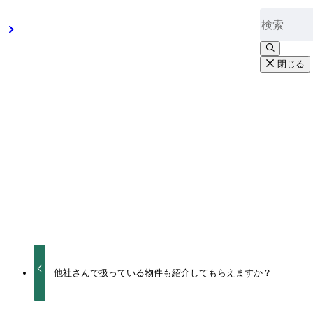
不動産を「売却」すること、不動産を「購入」することは人
す。
どのリスクを選択するかと言った方がいいのかも知れません
閉じる
「売却」が先の場合だと売却活動を余裕を持ってできるとい
まいの費用はかかりますが資金計画は確定できますのである
「購入」が先だと、気に入られた物件が見付かったとしても
件の売買契約もできないということです。仮に事前審査無し
しいのは不動産会社の買取保証制度です。一見、安心な保証
と言うことは、やはり「売却」が先だということですね。
一番いい形は「売却」を先行しながら「購入」物件を探して
よくあるご質問（売買）
他社さんで扱っている物件も紹介してもらえますか？