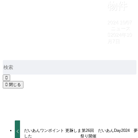
物件
2024
10/07
ニュース
2024年10
月7日
ホーム
ニュース
おススメ物件
売買物件
におススメ物件を掲載しております。
閉じる
ぜひご覧ください。
ニュース
だいあんワンポイント 更新しま
第26回 だいあんDay2024 夢
した
祭り開催