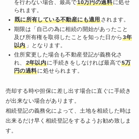
を行わない場合、最高で
10万円の過料
に処せ
られます。
既に所有している不動産にも適用
されます。
期限は「自己の為に相続の開始があったこと
及び所有権を取得したことを知った日から
3年
以内
」となります。
住所変更した場合も不動産登記が義務化さ
れ、
2年以内
に手続きをしなければ最高で
5万
円の過料
に処せられます。
売却する時や担保に差し出す場合に直ぐに手続き
が出来ない場合があります。
相続登記の義務化によって、土地を相続した時は
出来るだけ早く相続登記をするようお勧め致しま
す。